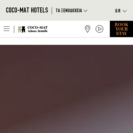
});
|
COCO-MAT HOTELS
TΑ ΞΕΝΟΔΟΧΕΙΑ
Skip to main content
BOOK
|
YOUR
STAY